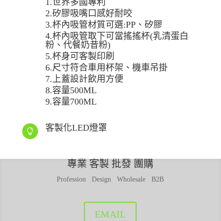
1.世界多國專利
2.矽膠吸嘴口感好耐咬
3.杯內吸管材質可選:PP、矽膠
4.杯內吸管取下可當搖搖杯(乳清蛋白
粉、代餐奶昔粉)
5.杯身可客製印刷
6.尺寸符合車用杯架、機車吊掛
7.上蓋設計飲用方便
8.容量500ML
9.容量700ML
客製化LED燈罩

專業 客製 批發 團購
Profession Design Wholesale B2B
EMAIL