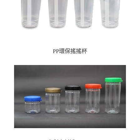
PP環保搖搖杯