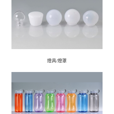
燈具/燈罩