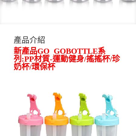
產品介紹
新產品GO GOBOTTLE系
列:PP材質-運動健身/
搖搖杯/
珍
奶杯/環保杯