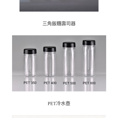
三角飯糰壽司器
PET冷水壺